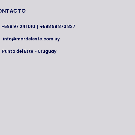
ONTACTO
+598 97 241 010
|
+598 99 873 827
info@mardeleste.com.uy
Punta del Este - Uruguay